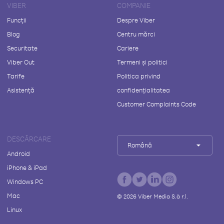
VIBER
COMPANIE
Funcții
Despre Viber
Blog
Centru mărci
Securitate
Cariere
Viber Out
Termeni și politici
Tarife
Politica privind
Asistență
confidențialitatea
Customer Complaints Code
DESCĂRCARE
Română
Android
iPhone & iPad
Windows PC
Mac
©
2026
Viber Media S.à r.l.
Linux