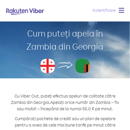
Autentificare
Togg
navig
Cum puteți apela în
Zambia din Georgia
Cu Viber Out, puteți efectua apeluri de calitate către
Zambia din Georgia.
Apelați orice număr din Zambia – fix
sau mobil! – începând de la numai 55.0 ¢ pe minut.
Cumpărați pachete de credit sau un plan de apelare
pentru a avea de cele mai bune tarife pe minut către