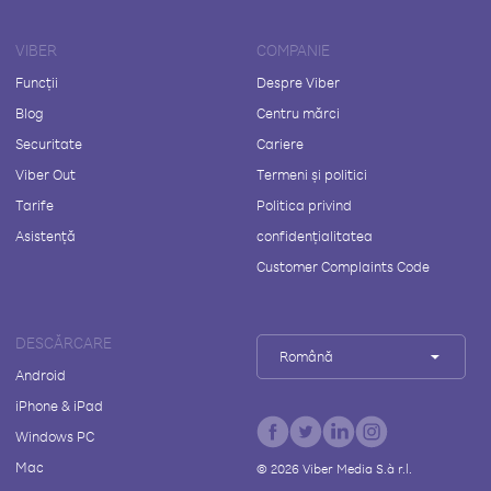
VIBER
COMPANIE
Funcții
Despre Viber
Blog
Centru mărci
Securitate
Cariere
Viber Out
Termeni și politici
Tarife
Politica privind
Asistență
confidențialitatea
Customer Complaints Code
DESCĂRCARE
Română
Android
iPhone & iPad
Windows PC
Mac
©
2026
Viber Media S.à r.l.