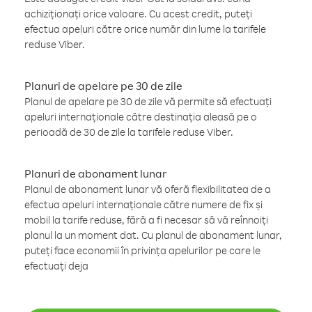
achiziționați orice valoare. Cu acest credit, puteți
efectua apeluri către orice număr din lume la tarifele
reduse Viber.
Planuri de apelare pe 30 de zile
Planul de apelare pe 30 de zile vă permite să efectuați
apeluri internaționale către destinația aleasă pe o
perioadă de 30 de zile la tarifele reduse Viber.
Planuri de abonament lunar
Planul de abonament lunar vă oferă flexibilitatea de a
efectua apeluri internaționale către numere de fix și
mobil la tarife reduse, fără a fi necesar să vă reînnoiți
planul la un moment dat. Cu planul de abonament lunar,
puteți face economii în privința apelurilor pe care le
efectuați deja