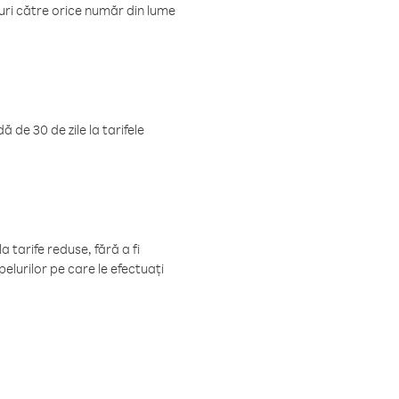
luri către orice număr din lume
 de 30 de zile la tarifele
 tarife reduse, fără a fi
elurilor pe care le efectuați