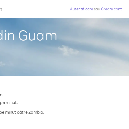
og
Autentificare
sau
Creare cont
 din Guam
m.
 pe minut.
 pe minut către Zambia.