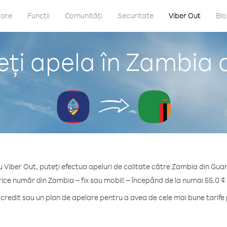
care
Funcții
Comunități
Securitate
Viber Out
Bl
ți apela în Zambia
u Viber Out, puteți efectua apeluri de calitate către Zambia din Gua
rice număr din Zambia – fix sau mobil! – începând de la numai 55.0 ¢
redit sau un plan de apelare pentru a avea de cele mai bune tarife