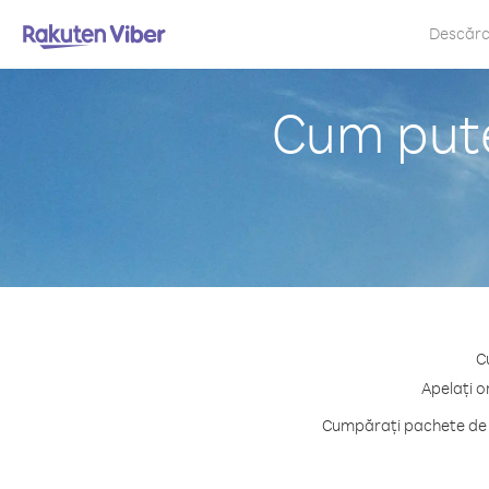
Descăr
Cum pute
C
Apelați o
Cumpărați pachete de c