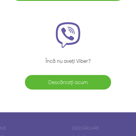
Încă nu aveți Viber?
Descărcați acum
NIE
DESCĂRCARE