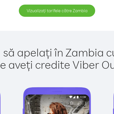
Vizualizați tarifele către Zambia
 să apelați în Zambia c
e aveți credite Viber Out