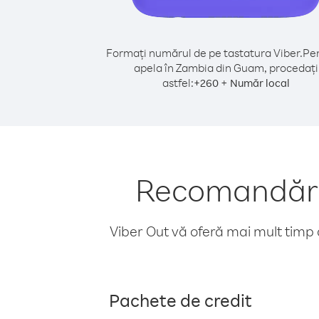
Formați numărul de pe tastatura Viber.
Pen
apela în Zambia din Guam, procedați
astfel:
+
+
260
Număr local
Recomandări 
Viber Out vă oferă mai mult timp d
Pachete de credit