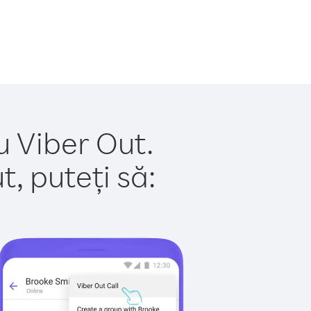
u Viber Out.
, puteți să: