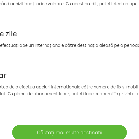
când achiziționați orice valoare. Cu acest credit, puteți efectua ape
e zile
efectuați apeluri internaționale către destinația aleasă pe o perioadă
ar
tea de a efectua apeluri internaționale către numere de fix și mobil la
at. Cu planul de abonament lunar, puteți face economii în privința ap
Căutați mai multe destinații