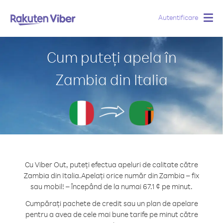
Autentificare
Togg
navig
Cum puteți apela în
Zambia din Italia
Cu Viber Out, puteți efectua apeluri de calitate către
Zambia din Italia.
Apelați orice număr din Zambia – fix
sau mobil! – începând de la numai 67.1 ¢ pe minut.
Cumpărați pachete de credit sau un plan de apelare
pentru a avea de cele mai bune tarife pe minut către