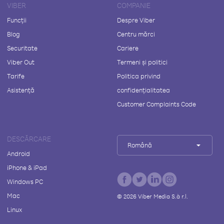
VIBER
COMPANIE
Funcții
Despre Viber
Blog
Centru mărci
Securitate
Cariere
Viber Out
Termeni și politici
Tarife
Politica privind
Asistență
confidențialitatea
Customer Complaints Code
DESCĂRCARE
Română
Android
iPhone & iPad
Windows PC
Mac
©
2026
Viber Media S.à r.l.
Linux