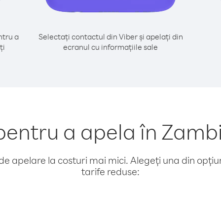
tru a
Selectați contactul din Viber și apelați din
ți
ecranul cu informațiile sale
ntru a apela în Zambi
e apelare la costuri mai mici. Alegeți una din opțiuni
tarife reduse: