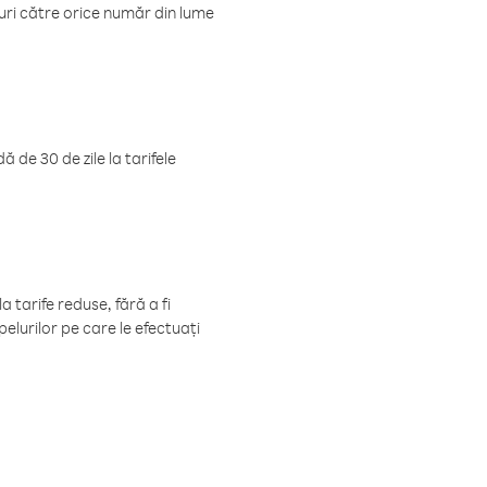
luri către orice număr din lume
 de 30 de zile la tarifele
 tarife reduse, fără a fi
elurilor pe care le efectuați