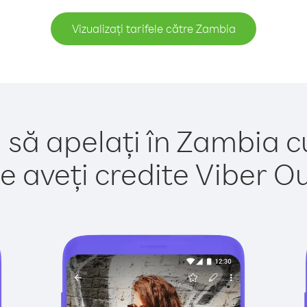
Vizualizați tarifele către Zambia
 să apelați în Zambia c
e aveți credite Viber Out