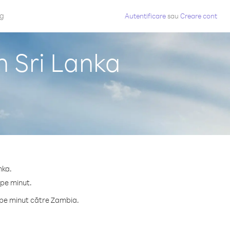
og
Autentificare
sau
Creare cont
n Sri Lanka
nka.
 pe minut.
 pe minut către Zambia.