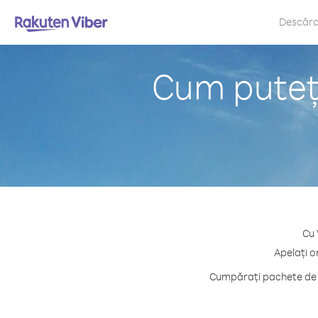
Descăr
Cum puteți
Cu 
Apelați o
Cumpărați pachete de c