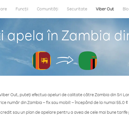
care
Funcții
Comunități
Securitate
Viber Out
Bl
 apela în Zambia di
Viber Out, puteți efectua apeluri de calitate către Zambia din Sri La
rice număr din Zambia – fix sau mobil! – începând de la numai 55.0 ¢
redit sau un plan de apelare pentru a avea de cele mai bune tarife