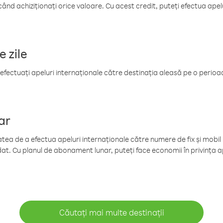
când achiziționați orice valoare. Cu acest credit, puteți efectua ape
e zile
efectuați apeluri internaționale către destinația aleasă pe o perioadă
ar
tea de a efectua apeluri internaționale către numere de fix și mobil la
at. Cu planul de abonament lunar, puteți face economii în privința ap
Căutați mai multe destinații