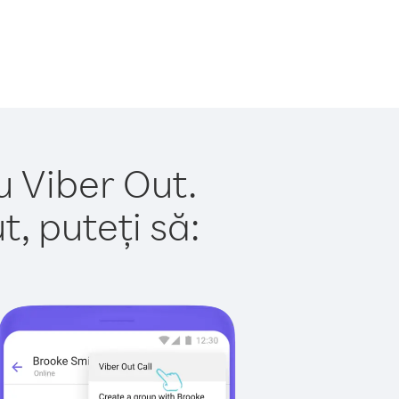
u Viber Out.
, puteți să: