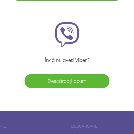
Încă nu aveți Viber?
Descărcați acum
NIE
DESCĂRCARE