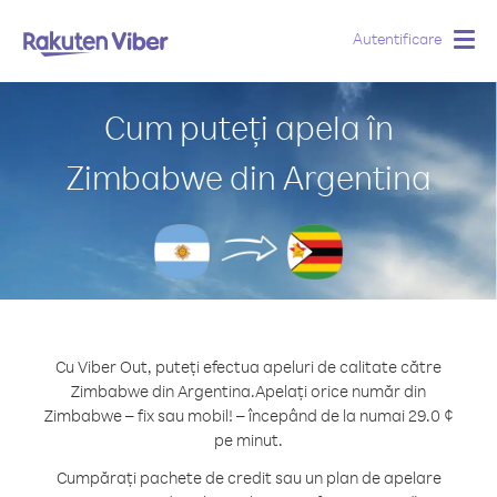
Autentificare
Togg
navig
Cum puteți apela în
Zimbabwe din Argentina
Cu Viber Out, puteți efectua apeluri de calitate către
Zimbabwe din Argentina.
Apelați orice număr din
Zimbabwe – fix sau mobil! – începând de la numai 29.0 ¢
pe minut.
Cumpărați pachete de credit sau un plan de apelare