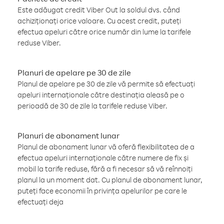
Este adăugat credit Viber Out la soldul dvs. când
achiziționați orice valoare. Cu acest credit, puteți
efectua apeluri către orice număr din lume la tarifele
reduse Viber.
Planuri de apelare pe 30 de zile
Planul de apelare pe 30 de zile vă permite să efectuați
apeluri internaționale către destinația aleasă pe o
perioadă de 30 de zile la tarifele reduse Viber.
Planuri de abonament lunar
Planul de abonament lunar vă oferă flexibilitatea de a
efectua apeluri internaționale către numere de fix și
mobil la tarife reduse, fără a fi necesar să vă reînnoiți
planul la un moment dat. Cu planul de abonament lunar,
puteți face economii în privința apelurilor pe care le
efectuați deja