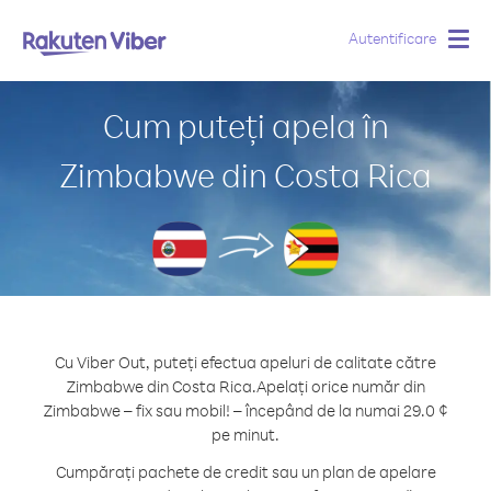
Autentificare
Togg
navig
Cum puteți apela în
Zimbabwe din Costa Rica
Cu Viber Out, puteți efectua apeluri de calitate către
Zimbabwe din Costa Rica.
Apelați orice număr din
Zimbabwe – fix sau mobil! – începând de la numai 29.0 ¢
pe minut.
Cumpărați pachete de credit sau un plan de apelare