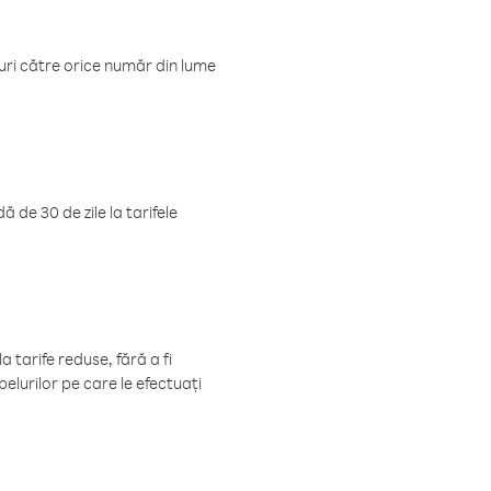
luri către orice număr din lume
 de 30 de zile la tarifele
 tarife reduse, fără a fi
elurilor pe care le efectuați