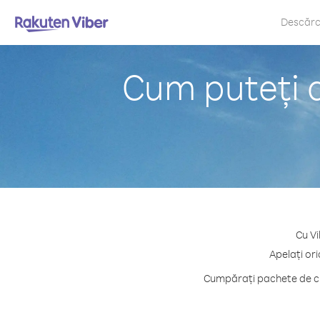
Descăr
Cum puteți 
Cu Vi
Apelați or
Cumpărați pachete de cr