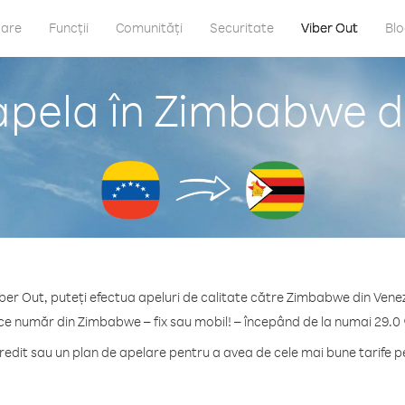
care
Funcții
Comunități
Securitate
Viber Out
Bl
apela în Zimbabwe d
ber Out, puteți efectua apeluri de calitate către Zimbabwe din Vene
ice număr din Zimbabwe – fix sau mobil! – începând de la numai 29.0 
edit sau un plan de apelare pentru a avea de cele mai bune tarife 