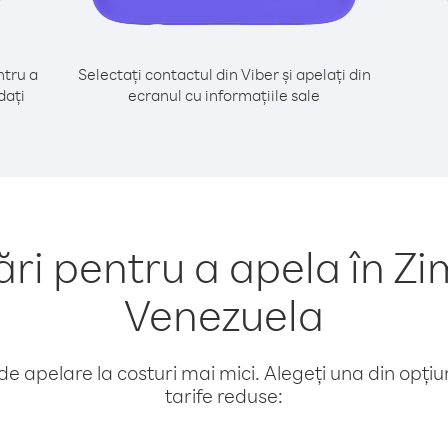
tru a
Selectați contactul din Viber și apelați din
dați
ecranul cu informațiile sale
i pentru a apela în Z
Venezuela
e apelare la costuri mai mici. Alegeți una din opțiuni
tarife reduse: