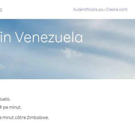
og
Autentificare
sau
Creare cont
in Venezuela
zuela.
¢ pe minut.
pe minut către Zimbabwe.