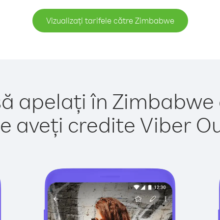
Vizualizați tarifele către Zimbabwe
să apelați în Zimbabwe 
e aveți credite Viber Out