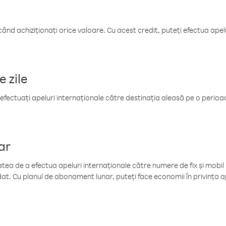
când achiziționați orice valoare. Cu acest credit, puteți efectua ape
e zile
efectuați apeluri internaționale către destinația aleasă pe o perioadă
ar
tea de a efectua apeluri internaționale către numere de fix și mobil la
at. Cu planul de abonament lunar, puteți face economii în privința ap