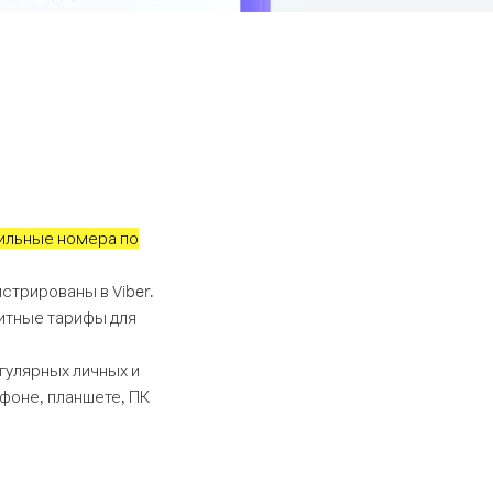
ильные номера по
стрированы в Viber.
митные тарифы для
егулярных личных и
фоне, планшете, ПК