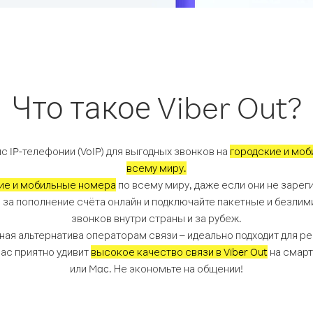
Что такое Viber Out?
с IP-телефонии (VoIP) для выгодных звонков на
городские и моб
всему миру.
ие и мобильные номера
по всему миру, даже если они не зареги
 за пополнение счёта онлайн и подключайте пакетные и безли
звонков внутри страны и за рубеж.
пная альтернатива операторам связи – идеально подходит для р
Вас приятно удивит
высокое качество связи в Viber Out
на смарт
или Mac. Не экономьте на общении!