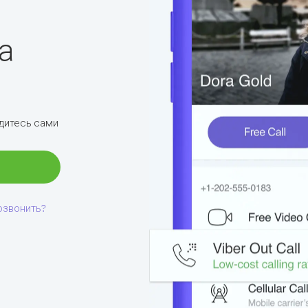
а
дитесь сами
озвонить?