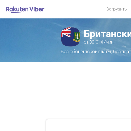
Загрузить
Британски
от
39.0
¢/мин.
Без абонентской платы, без пла