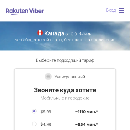
Вход
Togg
navig
Канада
от
0.9
¢/мин.
Без абонентской платы, без платы за соединение
Выберите подходящий тариф
Универсальный
Звоните куда хотите
Мобильные и городские
$9.99
~
1110 мин.*
$4.99
~
554 мин.*