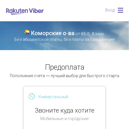
Вход
Togg
navig
Коморские о-ва
от
65.0
¢/мин.
Без абонентской платы, без платы за соединение
Предоплата
Пополнение счёта — лучший выбор для быстрого старта
Универсальный
Звоните куда хотите
Мобильные и городские