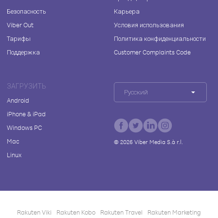
Безопасность
Карьера
Viber Out
Условия использования
Тарифы
Политика конфиденциальности
Поддержка
Customer Complaints Code
ЗАГРУЗИТЬ
Русский
Android
iPhone & iPad
Windows PC
Mac
©
2026
Viber Media S.à r.l.
Linux
Rakuten Viki
Rakuten Kobo
Rakuten Travel
Rakuten Marketing