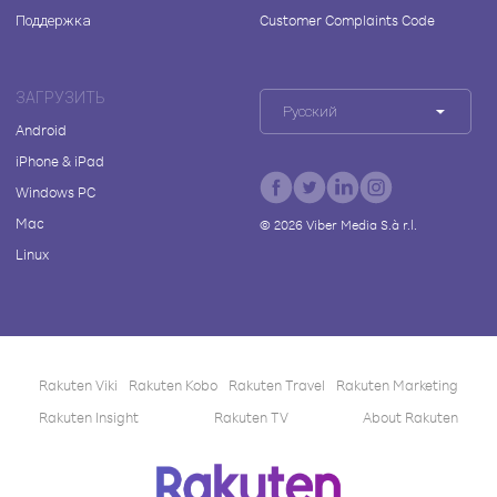
Поддержка
Customer Complaints Code
ЗАГРУЗИТЬ
Русский
Android
iPhone & iPad
Windows PC
Mac
©
2026
Viber Media S.à r.l.
Linux
Rakuten Viki
Rakuten Kobo
Rakuten Travel
Rakuten Marketing
Rakuten Insight
Rakuten TV
About Rakuten