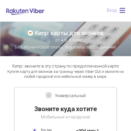
Вход
Togg
navig
Кипр: карты для звонков
от
4.9
¢/мин.
Без абонентской платы, без платы за соединение
Кипр: звоните в эту страну по предоплаченной карте
Купите карту для звонков за границу через Viber Out и звоните на
любой городской или мобильный номер в мире.
Универсальный
Звоните куда хотите
Мобильные и городские
$9.99
~
204 мин.*