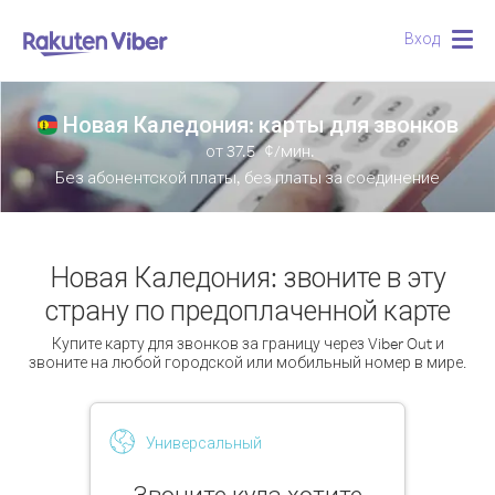
Вход
Togg
navig
Новая Каледония: карты для звонков
от
37.5
¢/мин.
Без абонентской платы, без платы за соединение
Новая Каледония: звоните в эту
страну по предоплаченной карте
Купите карту для звонков за границу через Viber Out и
звоните на любой городской или мобильный номер в мире.
Универсальный
Звоните куда хотите