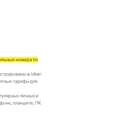
ильные номера по
стрированы в Viber.
митные тарифы для
егулярных личных и
фоне, планшете, ПК