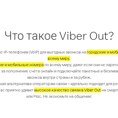
Что такое Viber Out?
с IP-телефонии (VoIP) для выгодных звонков на
городские и моб
всему миру.
ие и мобильные номера
по всему миру, даже если они не зареги
 за пополнение счёта онлайн и подключайте пакетные и безли
звонков внутри страны и за рубеж.
пная альтернатива операторам связи – идеально подходит для р
Вас приятно удивит
высокое качество связи в Viber Out
на смарт
или Mac. Не экономьте на общении!