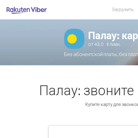
Загрузить
Палау: ка
от
43.0
¢/мин.
Без абонентской платы, без пла
Палау: звоните 
Купите карту для звонко