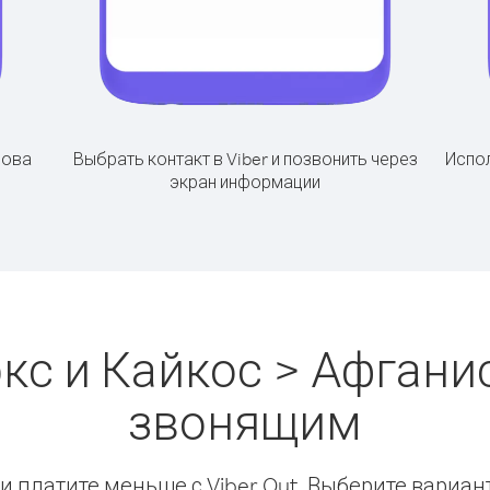
рова
Выбрать контакт в Viber и позвонить через
Испол
экран информации
кс и Кайкос > Афгани
звонящим
 платите меньше с Viber Out. Выберите вариан