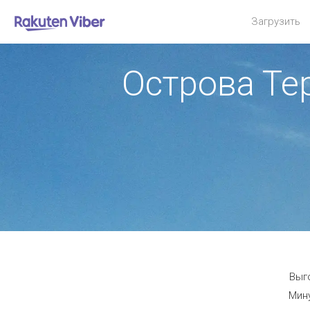
Загрузить
Острова Те
Выго
Мину