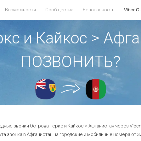
Возможности
Сообщества
Безопасность
Viber O
ркс и Кайкос > Афга
ПОЗВОНИТЬ?
дные звонки Острова Теркс и Кайкос > Афганистан через Viber
та звонка в Афганистан на городские и мобильные номера от 37