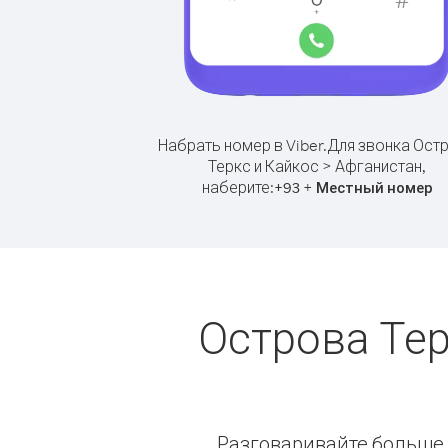
Набрать номер в Viber.
Для звонка Ост
Теркс и Кайкос > Афганистан,
наберите:
+
+
93
Местный номер
Острова Тер
Разговаривайте больше и