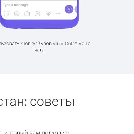
ьзовать кнопку "Вызов Viber Out" в меню
чата
стан: советы
т, который вам подходит: