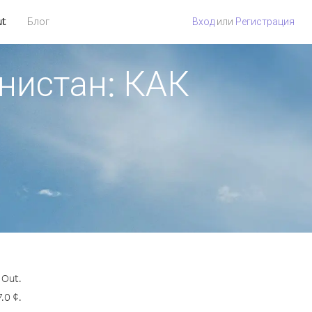
ut
Блог
Вход
или
Регистрация
нистан: КАК
 Out.
.0 ¢.