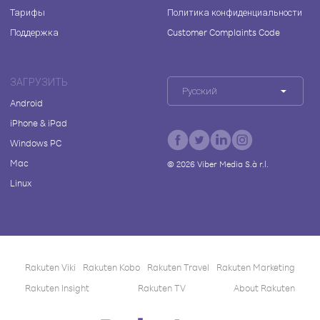
Тарифы
Политика конфиденциальности
Поддержка
Customer Complaints Code
ЗАГРУЗИТЬ
Русский
Android
iPhone & iPad
Windows PC
Mac
©
2026
Viber Media S.à r.l.
Linux
Rakuten Viki
Rakuten Kobo
Rakuten Travel
Rakuten Marketing
Rakuten Insight
Rakuten TV
About Rakuten