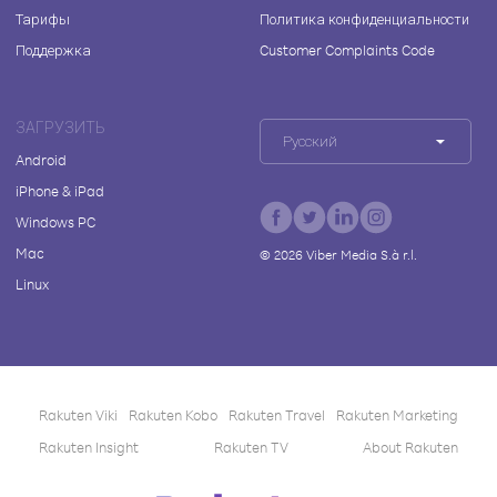
Тарифы
Политика конфиденциальности
Поддержка
Customer Complaints Code
ЗАГРУЗИТЬ
Русский
Android
iPhone & iPad
Windows PC
Mac
©
2026
Viber Media S.à r.l.
Linux
Rakuten Viki
Rakuten Kobo
Rakuten Travel
Rakuten Marketing
Rakuten Insight
Rakuten TV
About Rakuten