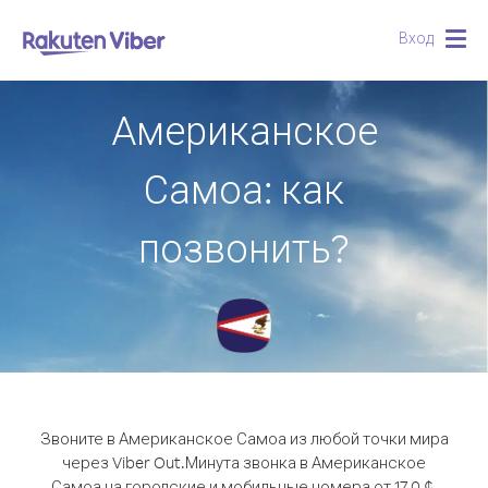
Вход
Togg
navig
Американское
Самоа: как
позвонить?
Звоните в Американское Самоа из любой точки мира
через Viber Out.
Минута звонка в Американское
Самоа на городские и мобильные номера от 17.0 ¢.