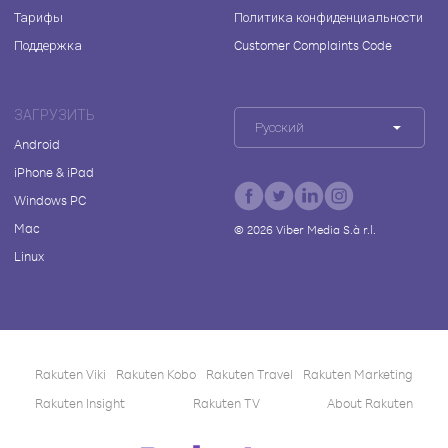
Тарифы
Политика конфиденциальности
Поддержка
Customer Complaints Code
ЗАГРУЗИТЬ
Русский
Android
iPhone & iPad
Windows PC
Mac
©
2026
Viber Media S.à r.l.
Linux
Rakuten Viki
Rakuten Kobo
Rakuten Travel
Rakuten Marketing
Rakuten Insight
Rakuten TV
About Rakuten