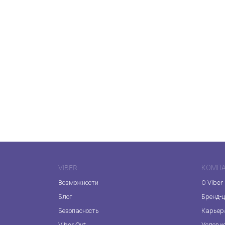
VIBER
КОМП
Возможности
О Viber
Блог
Бренд-
Безопасность
Карьер
Viber Out
Услови