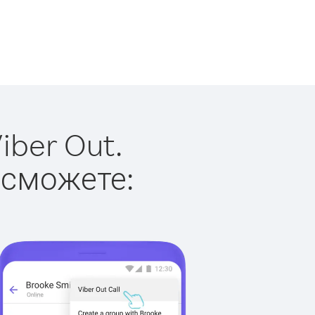
iber Out.
 сможете: