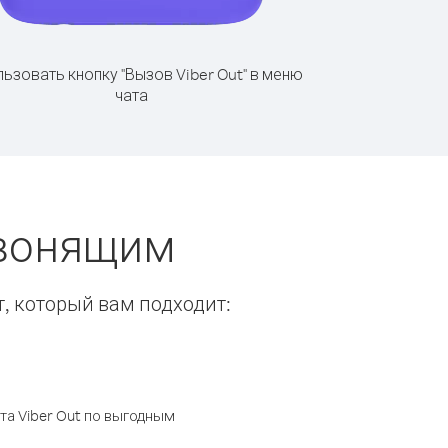
ьзовать кнопку "Вызов Viber Out" в меню
чата
звонящим
т, который вам подходит:
а Viber Out по выгодным