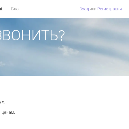
ut
Блог
Вход
или
Регистрация
ОЗВОНИТЬ?
 ¢.
м ценам.