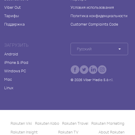
Viber Out
Условия использования
Тарифы
Политика конфиденциальности
Поддержка
Customer Complaints Code
ЗАГРУЗИТЬ
Русский
Android
iPhone & iPad
Windows PC
Mac
©
2026
Viber Media S.à r.l.
Linux
Rakuten Viki
Rakuten Kobo
Rakuten Travel
Rakuten Marketing
Rakuten Insight
Rakuten TV
About Rakuten