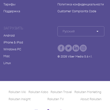
Тарифы
Политика конфиденциальности
Поддержка
Customer Complaints Code
ЗАГРУЗИТЬ
Русский
Android
iPhone & iPad
Windows PC
Mac
©
2026
Viber Media S.à r.l.
Linux
Rakuten Viki
Rakuten Kobo
Rakuten Travel
Rakuten Marketing
Rakuten Insight
Rakuten TV
About Rakuten