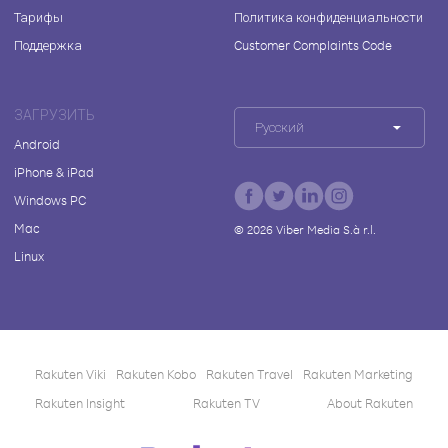
Тарифы
Политика конфиденциальности
Поддержка
Customer Complaints Code
ЗАГРУЗИТЬ
Русский
Android
iPhone & iPad
Windows PC
Mac
©
2026
Viber Media S.à r.l.
Linux
Rakuten Viki
Rakuten Kobo
Rakuten Travel
Rakuten Marketing
Rakuten Insight
Rakuten TV
About Rakuten