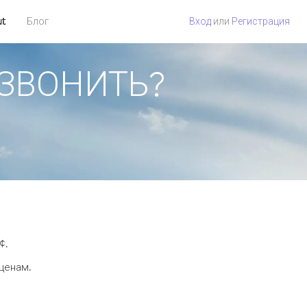
ut
Блог
Вход
или
Регистрация
ОЗВОНИТЬ?
¢.
 ценам.