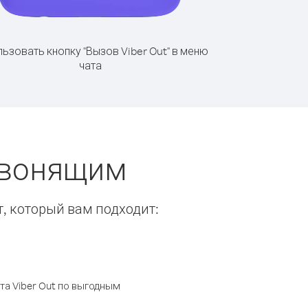
ьзовать кнопку "Вызов Viber Out" в меню
чата
звонящим
т, который вам подходит:
а Viber Out по выгодным