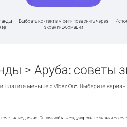
ланды
Выбрать контакт в Viber и позвонить через
Испол
экран информации
мер
нды > Аруба: советы 
 платите меньше с Viber Out. Выберите вариан
ш счёт немедленно. Оплачивайте международные звонки со счёт