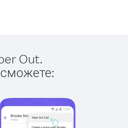
ber Out.
 сможете: