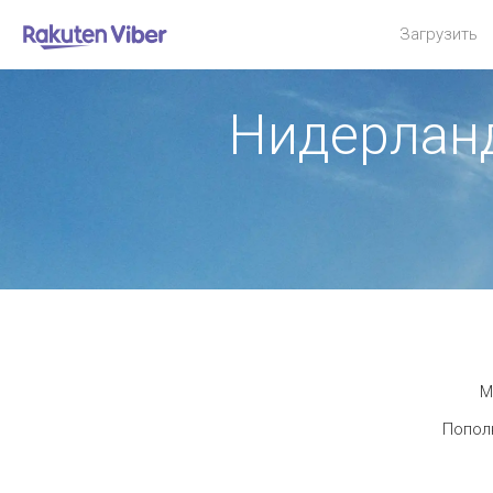
Загрузить
Нидерлан
М
Пополн