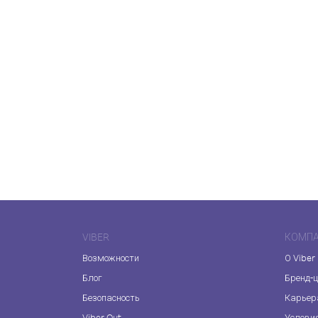
VIBER
КОМП
Возможности
О Viber
Блог
Бренд-
Безопасность
Карьер
Viber Out
Услови