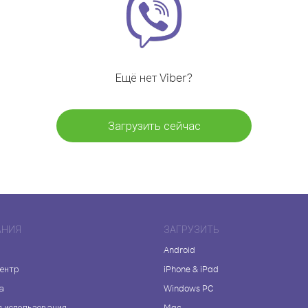
Ещё нет Viber?
Загрузить сейчас
АНИЯ
ЗАГРУЗИТЬ
Android
центр
iPhone & iPad
а
Windows PC
я использования
Mac