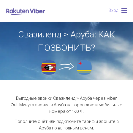
Вход
Togg
navig
Свазиленд > Аруба: КАК
ПОЗВОНИТЬ?
Выгодные звонки Свазиленд > Аруба через Viber
Out.
Минута звонка в Аруба на городские и мобильные
номера от 17.0 ¢.
Пополните счёт или подключите тариф и звоните в
Аруба по выгодным ценам.