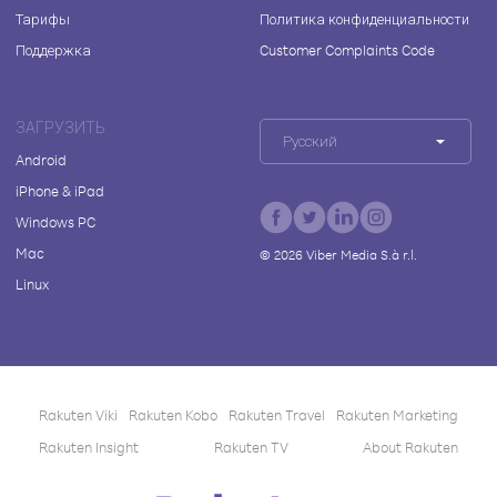
Тарифы
Политика конфиденциальности
Поддержка
Customer Complaints Code
ЗАГРУЗИТЬ
Русский
Android
iPhone & iPad
Windows PC
Mac
©
2026
Viber Media S.à r.l.
Linux
Rakuten Viki
Rakuten Kobo
Rakuten Travel
Rakuten Marketing
Rakuten Insight
Rakuten TV
About Rakuten