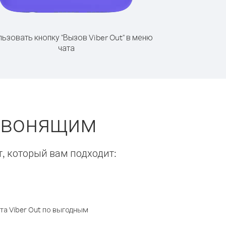
ьзовать кнопку "Вызов Viber Out" в меню
чата
 звонящим
т, который вам подходит:
а Viber Out по выгодным