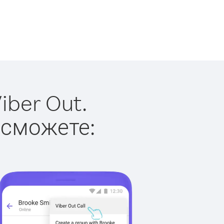
iber Out.
 сможете: