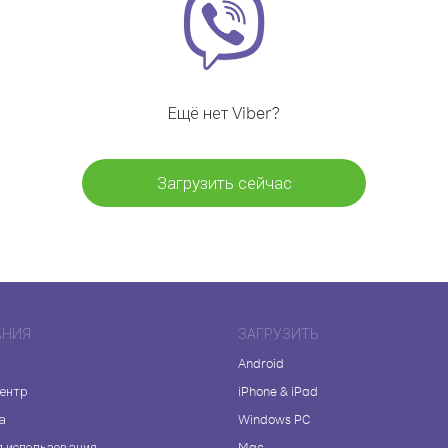
Ещё нет Viber?
Загрузить сейчас
АНИЯ
ЗАГРУЗИТЬ
Android
центр
iPhone & iPad
а
Windows PC
я использования
Mac