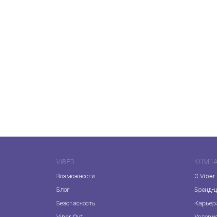
VIBER
КОМП
Возможности
О Viber
Блог
Бренд-
Безопасность
Карьер
Viber Out
Услови