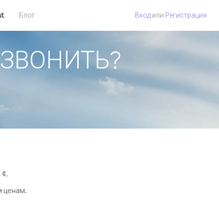
ut
Блог
Вход
или
Регистрация
ПОЗВОНИТЬ?
 ¢.
м ценам.