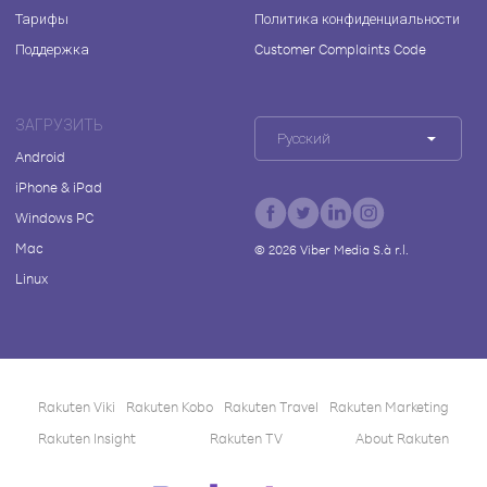
Тарифы
Политика конфиденциальности
Поддержка
Customer Complaints Code
ЗАГРУЗИТЬ
Русский
Android
iPhone & iPad
Windows PC
Mac
©
2026
Viber Media S.à r.l.
Linux
Rakuten Viki
Rakuten Kobo
Rakuten Travel
Rakuten Marketing
Rakuten Insight
Rakuten TV
About Rakuten