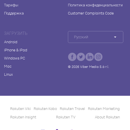
Тарифы
Политика конфиденциальности
Поддержка
Customer Complaints Code
ЗАГРУЗИТЬ
Русский
Android
iPhone & iPad
Windows PC
Mac
©
2026
Viber Media S.à r.l.
Linux
Rakuten Viki
Rakuten Kobo
Rakuten Travel
Rakuten Marketing
Rakuten Insight
Rakuten TV
About Rakuten