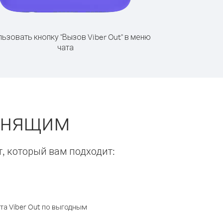
ьзовать кнопку "Вызов Viber Out" в меню
чата
вонящим
т, который вам подходит:
а Viber Out по выгодным