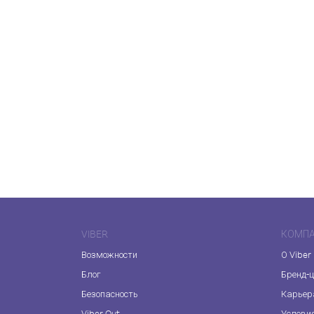
VIBER
КОМП
Возможности
О Viber
Блог
Бренд-
Безопасность
Карьер
Viber Out
Услови