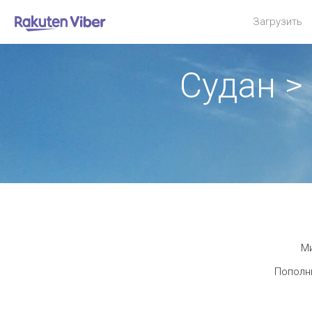
Загрузить
Судан >
Ми
Пополни