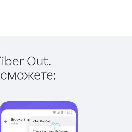
iber Out.
 сможете: