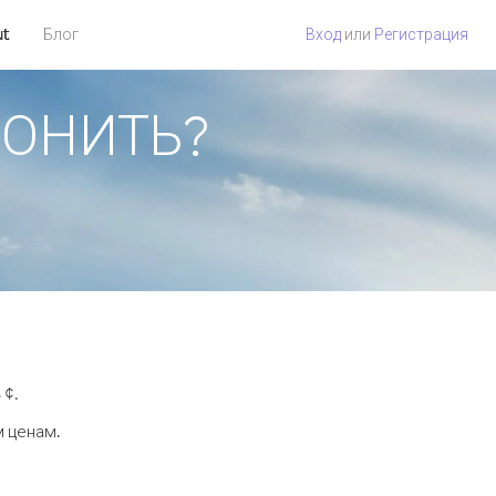
ut
Блог
Вход
или
Регистрация
ЗВОНИТЬ?
 ¢.
м ценам.