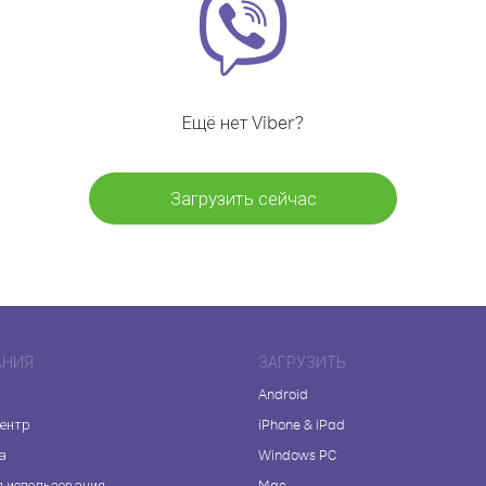
Ещё нет Viber?
Загрузить сейчас
АНИЯ
ЗАГРУЗИТЬ
Android
центр
iPhone & iPad
а
Windows PC
я использования
Mac