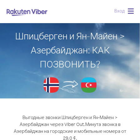
Вход
Togg
navig
Шпицберген и Ян-Майен >
Азербайджан: КАК
ПОЗВОНИТЬ?
Выгодные звонки Шпицберген и Ян-Майен >
Азербайджан через Viber Out.
Минута звонка в
Азербайджан на городские и мобильные номера от
29.0 ¢.