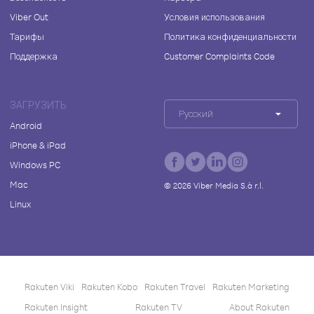
Viber Out
Условия использования
Тарифы
Политика конфиденциальности
Поддержка
Customer Complaints Code
ЗАГРУЗИТЬ
Русский
Android
iPhone & iPad
Windows PC
Mac
©
2026
Viber Media S.à r.l.
Linux
Rakuten Viki
Rakuten Kobo
Rakuten Travel
Rakuten Marketing
Rakuten Insight
Rakuten TV
About Rakuten