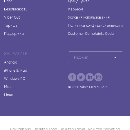
Блог
Бренд-центр
Безопасность
Карьера
Viber Out
Условия использования
Тарифы
Политика конфиденциальности
Поддержка
Customer Complaints Code
ЗАГРУЗИТЬ
Русский
Android
iPhone & iPad
Windows PC
Mac
©
2026
Viber Media S.à r.l.
Linux
Rakuten Viki
Rakuten Kobo
Rakuten Travel
Rakuten Marketing