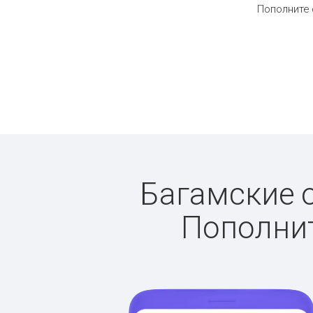
Пополните 
Багамские о
Пополнит