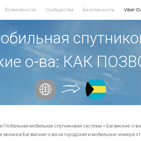
Возможности
Сообщества
Безопасность
Viber O
обильная спутнико
кие о-ва: КАК ПОЗ
 Глобальная мобильная спутниковая система > Багамские о-ва 
а звонка в Багамские о-ва на городские и мобильные номера от 1