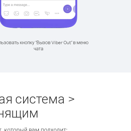
ьзовать кнопку "Вызов Viber Out" в меню
чата
ая система >
онящим
т, который вам подходит: