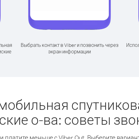
льная
Выбрать контакт в Viber и позвонить через
Испол
мские
экран информации
мобильная спутников
ские о-ва: советы зв
 платите меньше с Viber Out. Выберите вариан