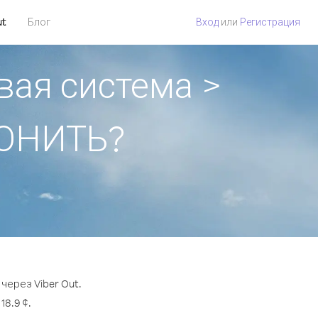
ut
Блог
Вход
или
Регистрация
вая система >
ВОНИТЬ?
через Viber Out.
8.9 ¢.