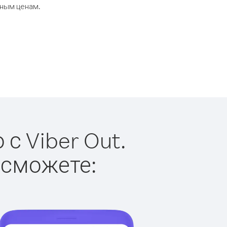
дным ценам.
с Viber Out.
 сможете: