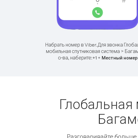
Набрать номер в Viber.
Для звонка Глоба
мобильная спутниковая система > Бага
о-ва, наберите:
+
+
1
Местный номер
Глобальная 
Багам
Разговаривайте больше и