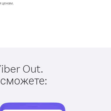
м ценам.
iber Out.
 сможете: