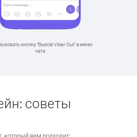
ьзовать кнопку "Вызов Viber Out" в меню
чата
ейн: советы
т, который вам подходит: