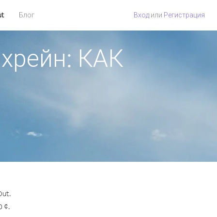
ut
Блог
Вход
или
Регистрация
ахрейн: КАК
Out.
 ¢.