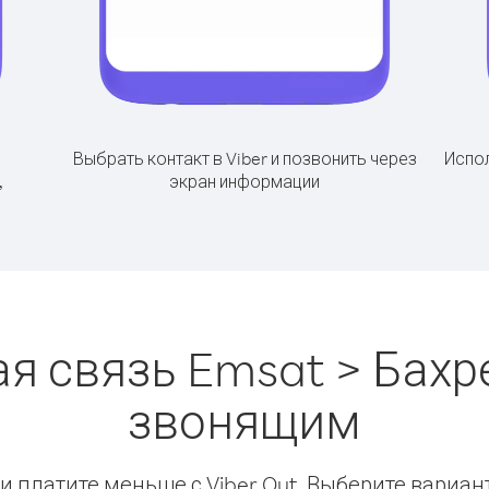
Выбрать контакт в Viber и позвонить через
Испол
,
экран информации
я связь Emsat > Бахр
звонящим
 платите меньше с Viber Out. Выберите вариан