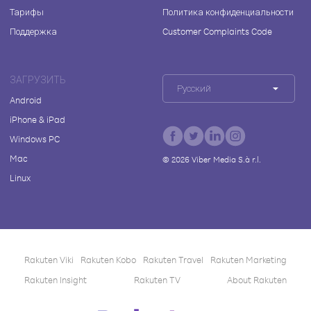
Тарифы
Политика конфиденциальности
Поддержка
Customer Complaints Code
ЗАГРУЗИТЬ
Русский
Android
iPhone & iPad
Windows PC
Mac
©
2026
Viber Media S.à r.l.
Linux
Rakuten Viki
Rakuten Kobo
Rakuten Travel
Rakuten Marketing
Rakuten Insight
Rakuten TV
About Rakuten