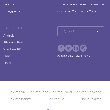
Тарифы
Политика конфиденциальности
Поддержка
Customer Complaints Code
ЗАГРУЗИТЬ
Русский
Android
iPhone & iPad
Windows PC
Mac
©
2026
Viber Media S.à r.l.
Linux
Rakuten Viki
Rakuten Kobo
Rakuten Travel
Rakuten Marketing
Rakuten Insight
Rakuten TV
About Rakuten