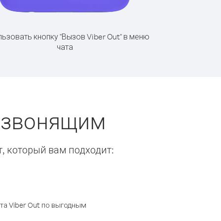
ьзовать кнопку "Вызов Viber Out" в меню
чата
ы звонящим
т, который вам подходит:
а Viber Out по выгодным