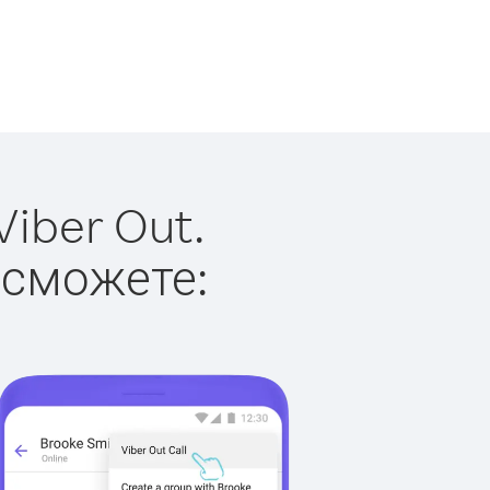
iber Out.
 сможете: