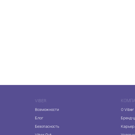
VIBER
КОМП
Возможности
О Viber
Блог
Бренд-
Безопасность
Карьер
Viber Out
Услови