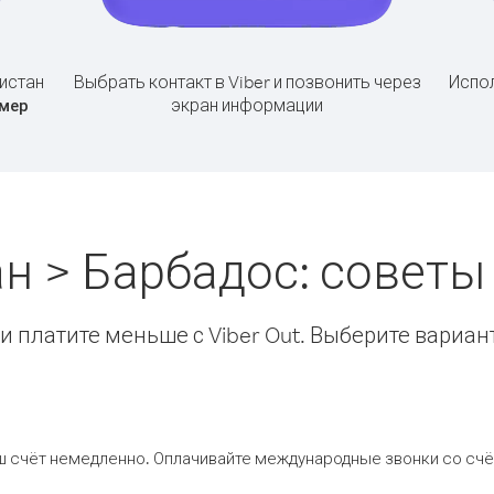
истан
Выбрать контакт в Viber и позвонить через
Испол
экран информации
мер
н > Барбадос: совет
 платите меньше с Viber Out. Выберите вариан
ш счёт немедленно. Оплачивайте международные звонки со счёт