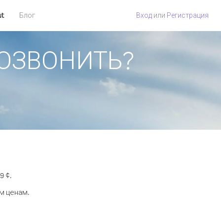
ut
Блог
Вход
или
Регистрация
 ПОЗВОНИТЬ?
9 ¢.
м ценам.