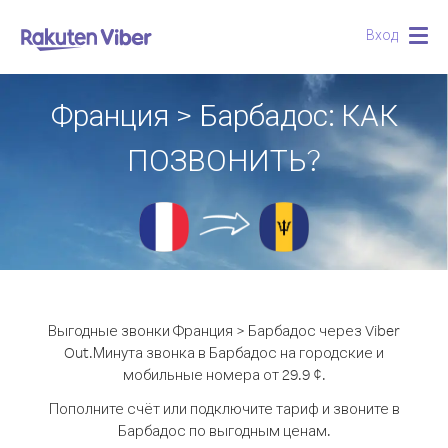
Вход
Togg
navig
Франция > Барбадос: КАК
ПОЗВОНИТЬ?
Выгодные звонки Франция > Барбадос через Viber
Out.
Минута звонка в Барбадос на городские и
мобильные номера от 29.9 ¢.
Пополните счёт или подключите тариф и звоните в
Барбадос по выгодным ценам.