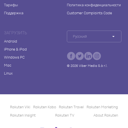
Тарифы
Политика конфиденциальности
Поддержка
Customer Complaints Code
ЗАГРУЗИТЬ
Русский
Android
iPhone & iPad
Windows PC
Mac
©
2026
Viber Media S.à r.l.
Linux
Rakuten Viki
Rakuten Kobo
Rakuten Travel
Rakuten Marketing
Rakuten Insight
Rakuten TV
About Rakuten