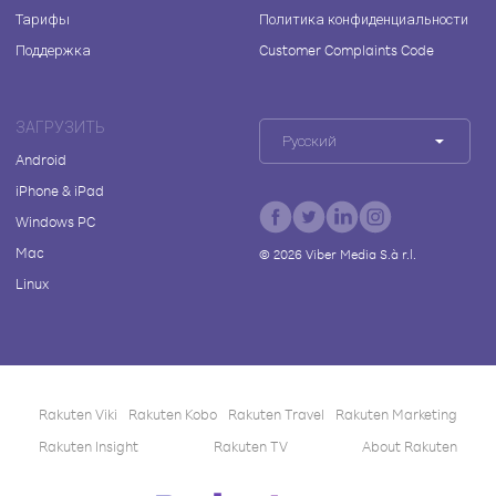
Тарифы
Политика конфиденциальности
Поддержка
Customer Complaints Code
ЗАГРУЗИТЬ
Русский
Android
iPhone & iPad
Windows PC
Mac
©
2026
Viber Media S.à r.l.
Linux
Rakuten Viki
Rakuten Kobo
Rakuten Travel
Rakuten Marketing
Rakuten Insight
Rakuten TV
About Rakuten