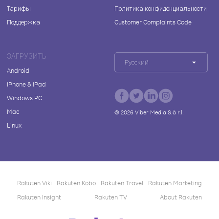
Тарифы
Политика конфиденциальности
Поддержка
Customer Complaints Code
ЗАГРУЗИТЬ
Русский
Android
iPhone & iPad
Windows PC
Mac
©
2026
Viber Media S.à r.l.
Linux
Rakuten Viki
Rakuten Kobo
Rakuten Travel
Rakuten Marketing
Rakuten Insight
Rakuten TV
About Rakuten