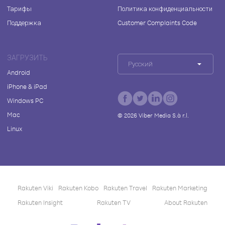
Тарифы
Политика конфиденциальности
Поддержка
Customer Complaints Code
ЗАГРУЗИТЬ
Русский
Android
iPhone & iPad
Windows PC
Mac
©
2026
Viber Media S.à r.l.
Linux
Rakuten Viki
Rakuten Kobo
Rakuten Travel
Rakuten Marketing
Rakuten Insight
Rakuten TV
About Rakuten