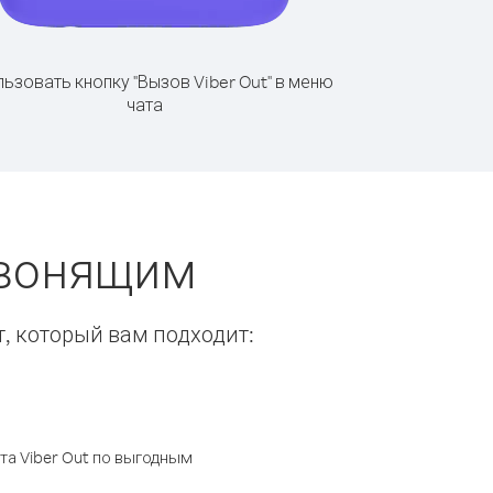
ьзовать кнопку "Вызов Viber Out" в меню
чата
звонящим
т, который вам подходит:
а Viber Out по выгодным