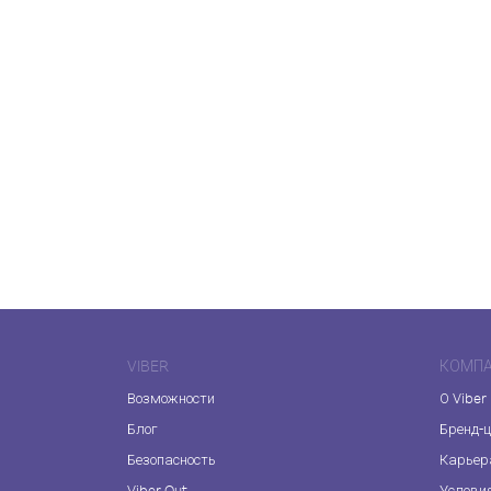
VIBER
КОМП
Возможности
О Viber
Блог
Бренд-
Безопасность
Карьер
Viber Out
Услови