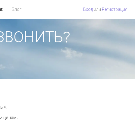
ut
Блог
Вход
или
Регистрация
ОЗВОНИТЬ?
5 ¢.
м ценам.