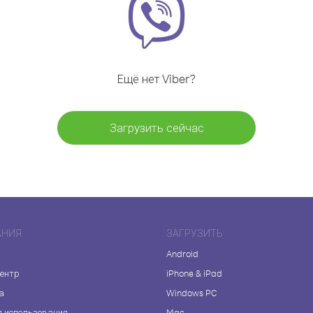
Ещё нет Viber?
Загрузить сейчас
АНИЯ
ЗАГРУЗИТЬ
Android
центр
iPhone & iPad
а
Windows PC
я использования
Mac