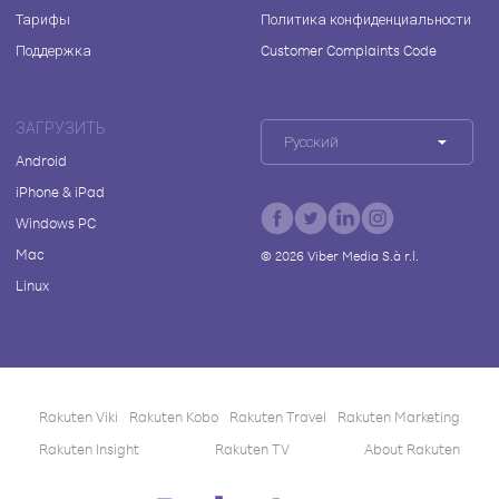
Тарифы
Политика конфиденциальности
Поддержка
Customer Complaints Code
ЗАГРУЗИТЬ
Русский
Android
iPhone & iPad
Windows PC
Mac
©
2026
Viber Media S.à r.l.
Linux
Rakuten Viki
Rakuten Kobo
Rakuten Travel
Rakuten Marketing
Rakuten Insight
Rakuten TV
About Rakuten