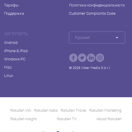
Тарифы
Политика конфиденциальности
Поддержка
Customer Complaints Code
ЗАГРУЗИТЬ
Русский
Android
iPhone & iPad
Windows PC
Mac
©
2026
Viber Media S.à r.l.
Linux
Rakuten Viki
Rakuten Kobo
Rakuten Travel
Rakuten Marketing
Rakuten Insight
Rakuten TV
About Rakuten