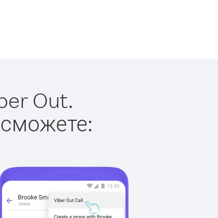
ber Out.
 сможете: