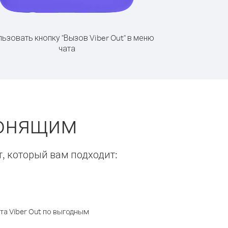
ьзовать кнопку "Вызов Viber Out" в меню
чата
вонящим
т, который вам подходит:
а Viber Out по выгодным