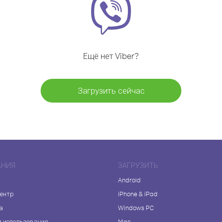
Ещё нет Viber?
Загрузить сейчас
АНИЯ
ЗАГРУЗИТЬ
Android
центр
iPhone & iPad
а
Windows PC
я использования
Mac