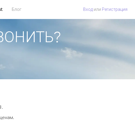
ut
Блог
Вход
или
Регистрация
ЗВОНИТЬ?
¢.
 ценам.