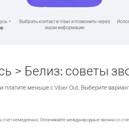
усь >
Выбрать контакт в Viber и позвонить через
Испол
экран информации
ер
сь > Белиз: советы з
 платите меньше с Viber Out. Выберите вариан
ш счёт немедленно. Оплачивайте международные звонки со счёт