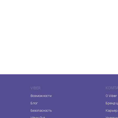
VIBER
КОМП
Возможности
О Viber
Блог
Бренд-
Безопасность
Карьер
Viber Out
Услови