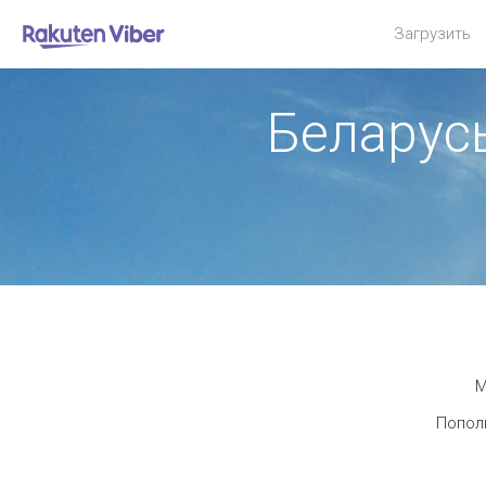
Загрузить
Беларус
М
Пополн