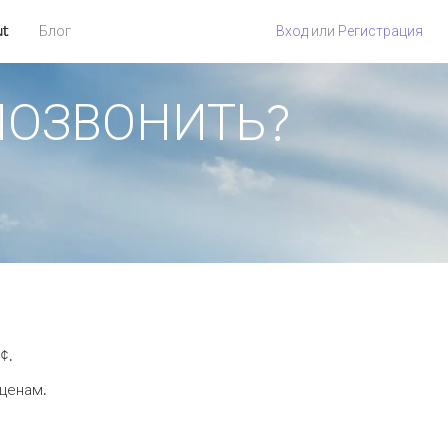
ut
Блог
Вход
или
Регистрация
К ПОЗВОНИТЬ?
¢.
 ценам.