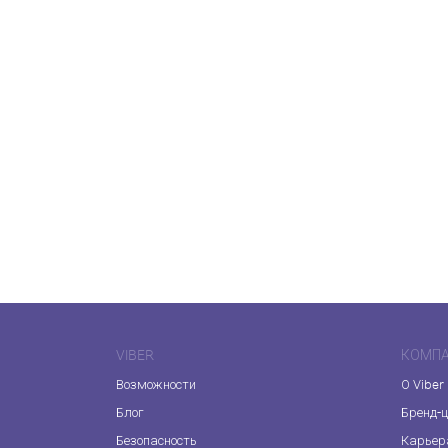
VIBER
КОМП
Возможности
О Viber
Блог
Бренд-
Безопасность
Карьер