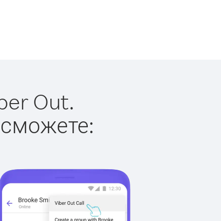
ber Out.
 сможете: