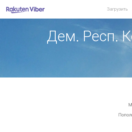
Загрузить
Дем. Респ. 
М
Пополн