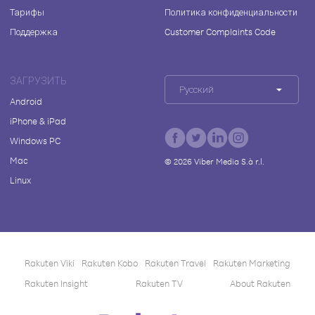
Тарифы
Политика конфиденциальности
Поддержка
Customer Complaints Code
ЗАГРУЗИТЬ
Русский
Android
iPhone & iPad
Windows PC
Mac
©
2026
Viber Media S.à r.l.
Linux
Rakuten Viki
Rakuten Kobo
Rakuten Travel
Rakuten Marketing
Rakuten Insight
Rakuten TV
About Rakuten