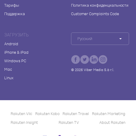
Тарифы
Политика конфиденциальности
Поддержка
Customer Complaints Code
ЗАГРУЗИТЬ
Русский
Android
iPhone & iPad
Windows PC
Mac
©
2026
Viber Media S.à r.l.
Linux
Rakuten Viki
Rakuten Kobo
Rakuten Travel
Rakuten Marketing
Rakuten Insight
Rakuten TV
About Rakuten