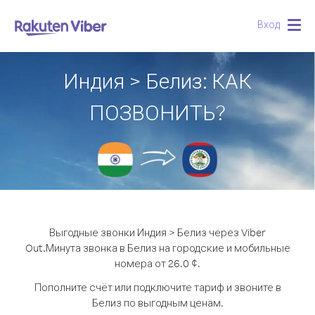
Вход
Togg
navig
Индия > Белиз: КАК
ПОЗВОНИТЬ?
Выгодные звонки Индия > Белиз через Viber
Out.
Минута звонка в Белиз на городские и мобильные
номера от 26.0 ¢.
Пополните счёт или подключите тариф и звоните в
Белиз по выгодным ценам.