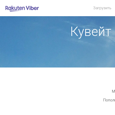
Загрузить
Кувейт
М
Пополн