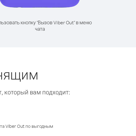
ьзовать кнопку "Вызов Viber Out" в меню
чата
онящим
т, который вам подходит:
а Viber Out по выгодным