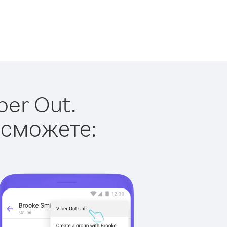
ber Out.
 сможете: