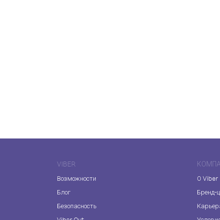
VIBER
КОМП
Возможности
О Viber
Блог
Бренд-
Безопасность
Карьер
Viber Out
Услови