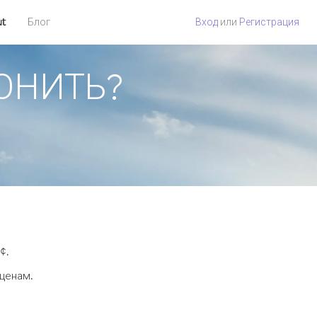
ut
Блог
Вход
или
Регистрация
ВОНИТЬ?
¢.
 ценам.